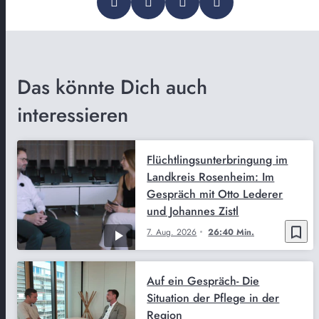
Das könnte Dich auch
interessieren
Flüchtlingsunterbringung im
Landkreis Rosenheim: Im
Gespräch mit Otto Lederer
und Johannes Zistl
bookmark_border
7. Aug. 2026
26:40 Min.
Auf ein Gespräch- Die
Situation der Pflege in der
Region