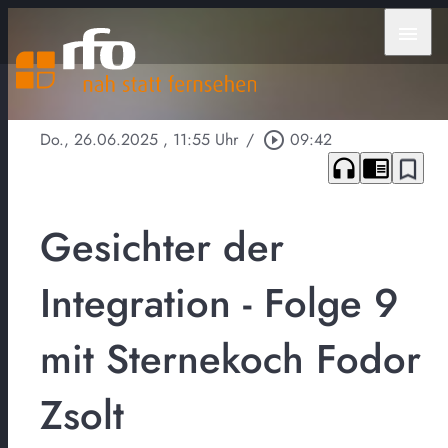
menu
Do., 26.06.2025
, 11:55 Uhr
/
play_circle_outline
09:42
headphones
chrome_reader_mode
bookmark_border
Gesichter der
Integration - Folge 9
mit Sternekoch Fodor
Zsolt