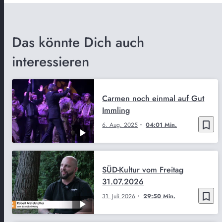
Das könnte Dich auch
interessieren
Carmen noch einmal auf Gut
Immling
bookmark_border
6. Aug. 2025
04:01 Min.
SÜD-Kultur vom Freitag
31.07.2026
bookmark_border
31. Juli 2026
29:50 Min.