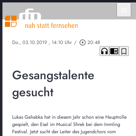
menu
Do., 03.10.2019
, 14:10 Uhr
/
play_circle_outline
20:48
headphones
chrome_reader_mode
bookmark_border
Gesangstalente
gesucht
Lukas Gahabka hat in diesem Jahr schon eine Hauptrolle
gespielt, den Esel im Musical Shrek bei dem Immling
Festival. Jetzt sucht der Leiter des Jugendchors vom