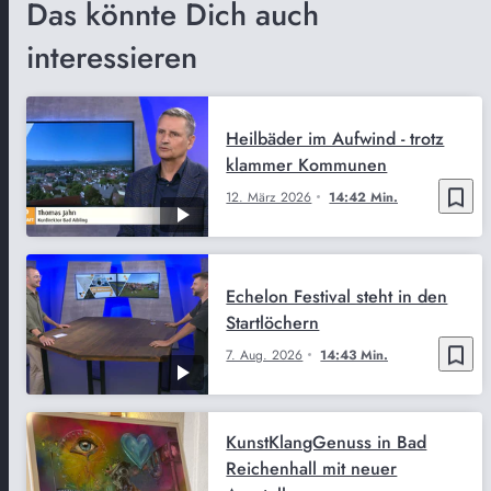
Das könnte Dich auch
interessieren
Heilbäder im Aufwind - trotz
klammer Kommunen
bookmark_border
12. März 2026
14:42 Min.
Echelon Festival steht in den
Startlöchern
bookmark_border
7. Aug. 2026
14:43 Min.
KunstKlangGenuss in Bad
Reichenhall mit neuer