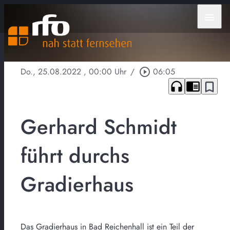
menu
Do., 25.08.2022
, 00:00 Uhr
/
play_circle_outline
06:05
headphones
chrome_reader_mode
bookmark_border
Gerhard Schmidt
führt durchs
Gradierhaus
Das Gradierhaus in Bad Reichenhall ist ein Teil der