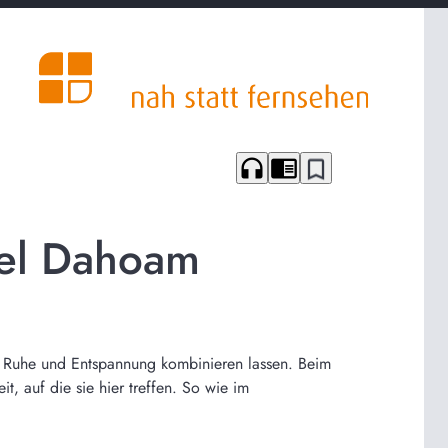
headphones
chrome_reader_mode
bookmark_border
tel Dahoam
it Ruhe und Entspannung kombinieren lassen. Beim
, auf die sie hier treffen. So wie im