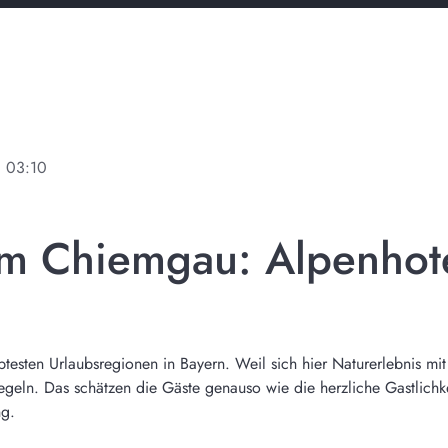
ne
03:10
im Chiemgau: Alpenho
testen Urlaubsregionen in Bayern. Weil sich hier Naturerlebnis m
ln. Das schätzen die Gäste genauso wie die herzliche Gastlichkeit
ng.