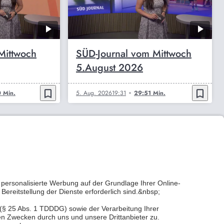
Mittwoch
SÜD-Journal vom Mittwoch
5.August 2026
bookmark_border
bookmark_border
 Min.
5. Aug. 2026
19:31
29:51 Min.