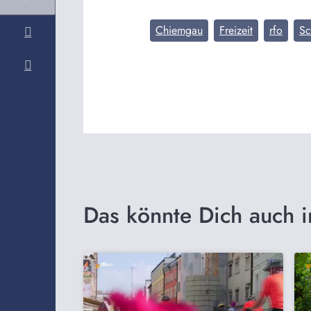
Chiemgau
Freizeit
rfo
Sc
Das könnte Dich auch i