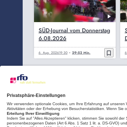
SÜD-Journal vom Donnerstag
6.08.2026
bookmark_border
6. Aug. 2026
19:30
29:52 Min.
6