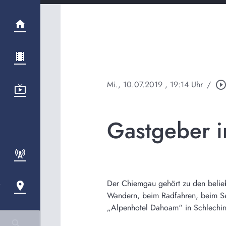
Mi., 10.07.2019
, 19:14 Uhr
/
play_circle_outli
Gastgeber 
Der Chiemgau gehört zu den belieb
Wandern, beim Radfahren, beim Sege
„Alpenhotel Dahoam“ in Schlechi