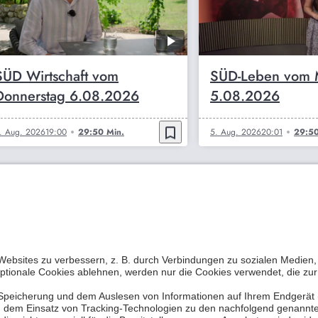
SÜD Wirtschaft vom
SÜD-Leben vom 
Donnerstag 6.08.2026
5.08.2026
bookmark_border
. Aug. 2026
19:00
29:50 Min.
5. Aug. 2026
20:01
29:50