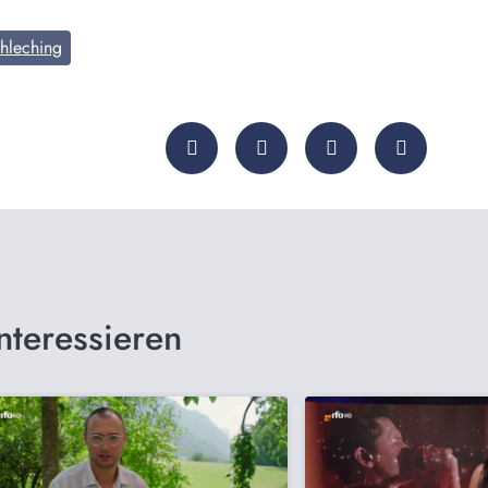
hleching
nteressieren