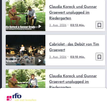
Claudia Koreck und Gunnar
Graewert unplugged im
Riedergarten
bookmark_border
3. Aug. 2026
03:13 Min.
Cabriolet - das Debüt von Tim
Graewert
bookmark_border
3. Aug. 2026
03:10 Min.
Claudia Koreck und Gunnar
Graevert unplugged im
Riedergarten
bookmark_border
2. Aug. 2026
03:13 Min.