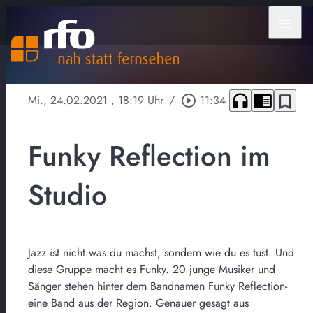
menu
headphones
chrome_reader_mode
bookmark_border
Mi., 24.02.2021
, 18:19 Uhr
/
play_circle_outline
11:34
Funky Reflection im
Studio
Jazz ist nicht was du machst, sondern wie du es tust. Und
diese Gruppe macht es Funky. 20 junge Musiker und
Sänger stehen hinter dem Bandnamen Funky Reflection-
eine Band aus der Region. Genauer gesagt aus