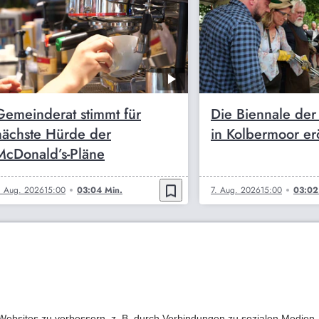
Gemeinderat stimmt für
Die Biennale de
nächste Hürde der
in Kolbermoor er
McDonald’s-Pläne
bookmark_border
. Aug. 2026
15:00
03:04 Min.
7. Aug. 2026
15:00
03:02