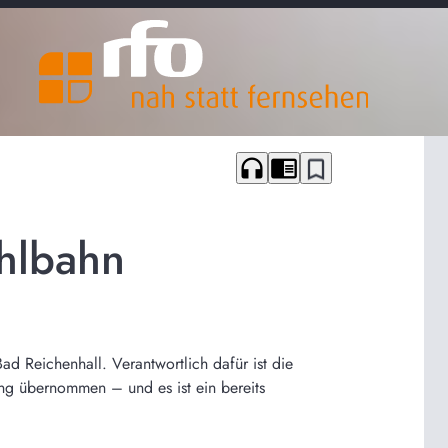
headphones
chrome_reader_mode
bookmark_border
uhlbahn
ad Reichenhall. Verantwortlich dafür ist die
ung übernommen – und es ist ein bereits