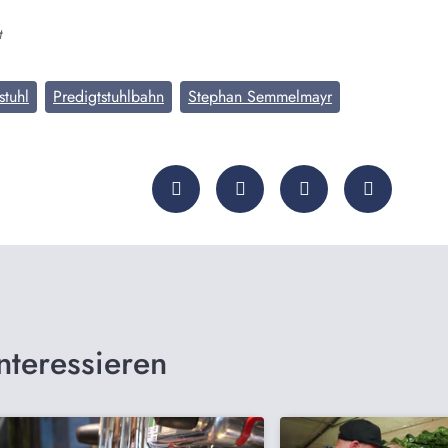
t
stuhl
Predigtstuhlbahn
Stephan Semmelmayr
nteressieren