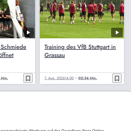
r Schmiede
Training des VfB Stuttgart in
öffnet
Grassau
bookmark_border
bookmark_border
 Min.
7. Aug. 2026
14:00
02:34 Min.