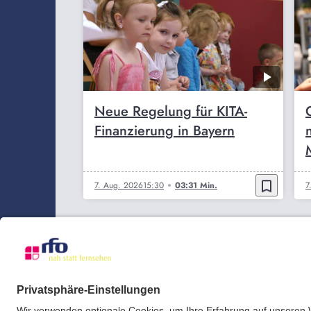
Neue Regelung für KITA-
Finanzierung in Bayern
bookmark_border
7. Aug. 2026
15:30
03:31 Min.
7