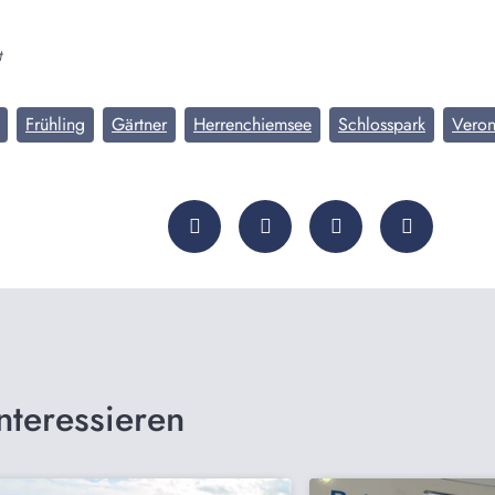
t
Frühling
Gärtner
Herrenchiemsee
Schlosspark
Veron
nteressieren