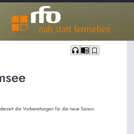
headphones
chrome_reader_mode
bookmark_border
emsee
derzeit die Vorbereitungen für die neue Saison.