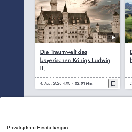
Die Traumwelt des
bayerischen Königs Ludwig
b
II.
bookmark_border
4. Aug. 2026
14:00
02:01 Min.
2