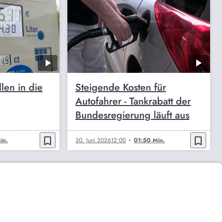
len in die
Steigende Kosten für
Autofahrer - Tankrabatt der
Bundesregierung läuft aus
bookmark_border
bookmark_border
in.
30. Juni 2026
12:00
01:50 Min.