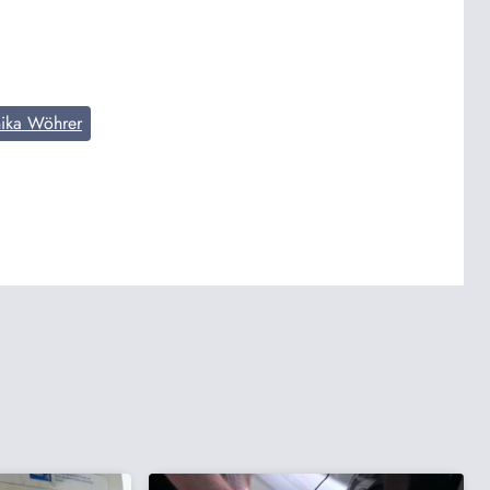
ika Wöhrer