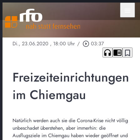
menu
Di., 23.06.2020
, 18:00 Uhr
/
play_circle_outline
03:37
headphones
chrome_reader_mode
bookmark_border
Freizeiteinrichtungen
im Chiemgau
Natürlich werden auch sie die Corona-Krise nicht völlig
unbeschadet überstehen, aber immerhin: die
Ausflugsziele im Chiemgau haben wieder geöffnet und