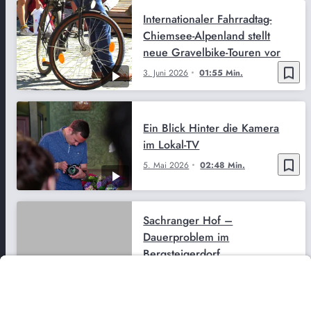
Internationaler Fahrradtag-
Chiemsee-Alpenland stellt
neue Gravelbike-Touren vor
bookmark_border
3. Juni 2026
01:55 Min.
Ein Blick Hinter die Kamera
im Lokal-TV
bookmark_border
5. Mai 2026
02:48 Min.
Sachranger Hof –
Dauerproblem im
Bergsteigerdorf
bookmark_border
10. Apr. 2026
02:51 Min.