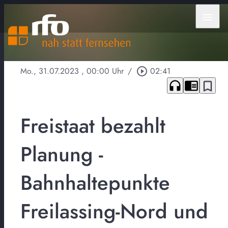
menu
Mo., 31.07.2023
, 00:00 Uhr
/
play_circle_outline
02:41
headphones
chrome_reader_mode
bookmark_border
Freistaat bezahlt
Planung -
Bahnhaltepunkte
Freilassing-Nord und