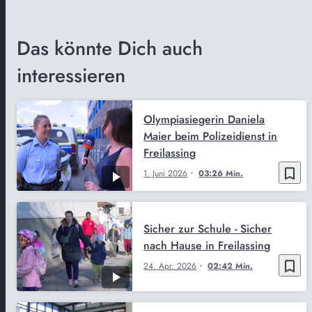
Das könnte Dich auch
interessieren
Olympiasiegerin Daniela
Maier beim Polizeidienst in
Freilassing
bookmark_border
1. Juni 2026
03:26 Min.
Sicher zur Schule - Sicher
nach Hause in Freilassing
bookmark_border
24. Apr. 2026
02:42 Min.