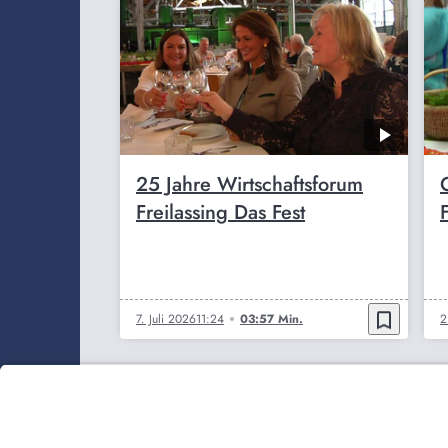
25 Jahre Wirtschaftsforum
Freilassing Das Fest
bookmark_border
7. Juli 2026
11:24
03:57 Min.
2