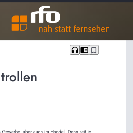
headphones
chrome_reader_mode
bookmark_border
trollen
im Gewerbe, aber auch im Handel. Denn seit je