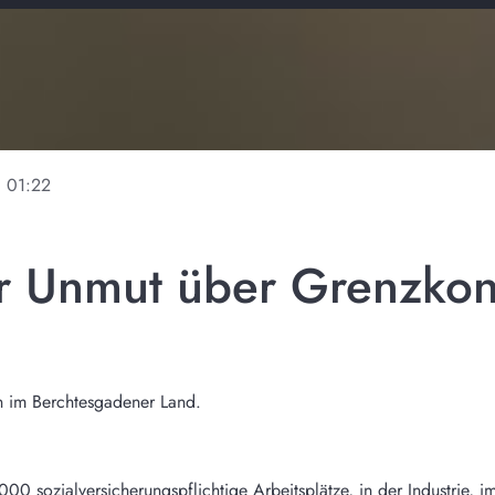
ne
01:22
er Unmut über Grenzkon
en im Berchtesgadener Land.
0 sozialversicherungspflichtige Arbeitsplätze, in der Industrie, 