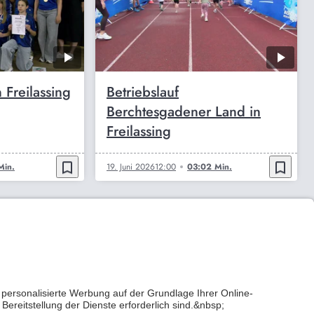
 Freilassing
Betriebslauf
Berchtesgadener Land in
Freilassing
bookmark_border
bookmark_border
Min.
19. Juni 2026
12:00
03:02 Min.