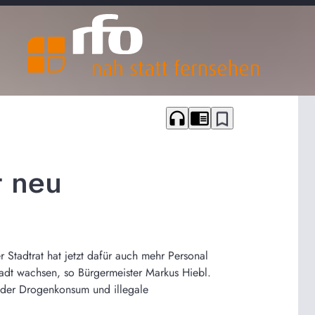
headphones
chrome_reader_mode
bookmark_border
t neu
 Stadtrat hat jetzt dafür auch mehr Personal
tadt wachsen, so Bürgermeister Markus Hiebl.
oder Drogenkonsum und illegale