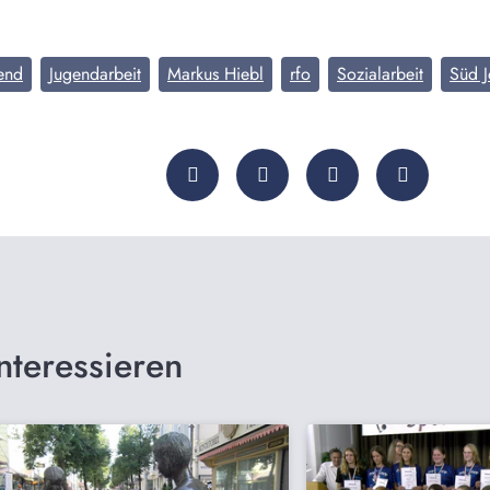
end
Jugendarbeit
Markus Hiebl
rfo
Sozialarbeit
Süd J
nteressieren