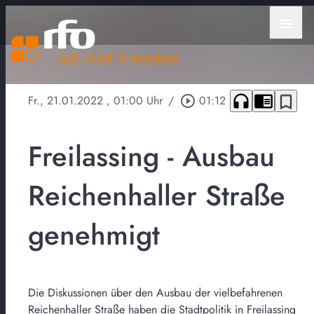
menu
headphones
chrome_reader_mode
bookmark_border
Fr., 21.01.2022
, 01:00 Uhr
/
play_circle_outline
01:12
Freilassing - Ausbau
Reichenhaller Straße
genehmigt
Die Diskussionen über den Ausbau der vielbefahrenen
Reichenhaller Straße haben die Stadtpolitik in Freilassing