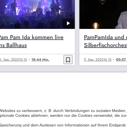
Pam Pam Ida kommen live
PamPamIda und 
ins Ballhaus
Silberfischorches
bookmark_border
5. Sep. 2025
10:15
18:44 Min.
9. Sep. 2025
16:15
00:57 