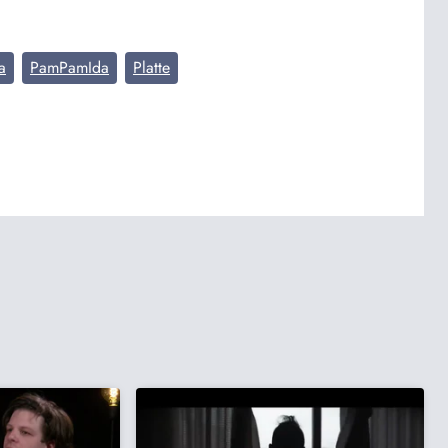
a
PamPamIda
Platte