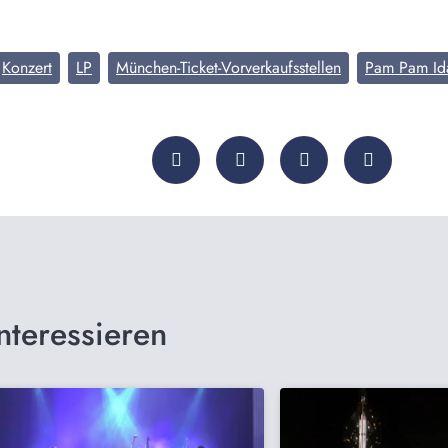
Konzert
LP
München-Ticket-Vorverkaufsstellen
Pam Pam Id
nteressieren