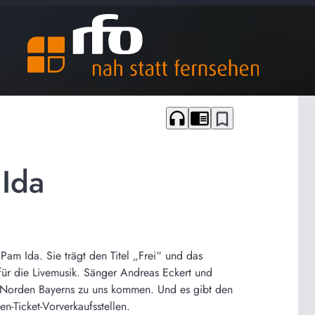
headphones
chrome_reader_mode
bookmark_border
 Ida
Pam Ida. Sie trägt den Titel „Frei“ und das
für die Livemusik. Sänger Andreas Eckert und
m Norden Bayerns zu uns kommen. Und es gibt den
-Ticket-Vorverkaufsstellen.