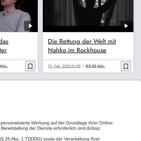
das
Die Rettung der Welt mit
ter
Nahko im Rockhouse
bookmark_border
bookmark_border
Min.
13. Feb. 2026
16:00
03:33 Min.