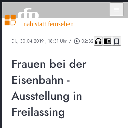
menu
headphones
chrome_reader_mode
bookmark_border
Di., 30.04.2019
, 18:31 Uhr
/
play_circle_outline
02:32
Frauen bei der
Eisenbahn -
Ausstellung in
Freilassing