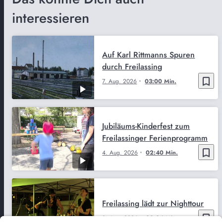
interessieren
Auf Karl Rittmanns Spuren
durch Freilassing
bookmark_border
7. Aug. 2026
03:00 Min.
Jubiläums-Kinderfest zum
Freilassinger Ferienprogramm
bookmark_border
4. Aug. 2026
02:40 Min.
Freilassing lädt zur Nighttour
bookmark_border
3. Aug. 2026
02:24 Min.