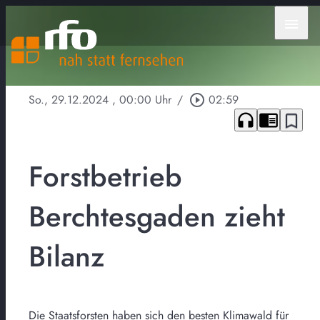
menu
So., 29.12.2024
, 00:00 Uhr
/
play_circle_outline
02:59
headphones
chrome_reader_mode
bookmark_border
Forstbetrieb
Berchtesgaden zieht
Bilanz
Die Staatsforsten haben sich den besten Klimawald für