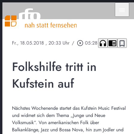
menu
headphones
chrome_reader_mode
bookmark_border
Fr., 18.05.2018
, 20:33 Uhr
/
play_circle_outline
05:28
Folkshilfe tritt in
Kufstein auf
Nächstes Wochenende startet das Kufstein Music Festival
und widmet sich dem Thema „Junge und Neue
Volksmusik“. Von amerikanischen Folk über
Balkanklänge, Jazz und Bossa Nova, hin zum Jodler und