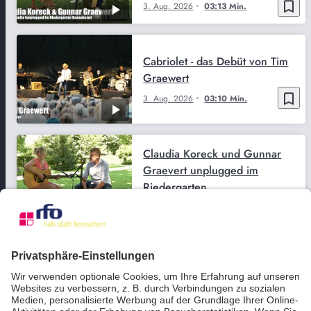
bookmark_border
3. Aug. 2026
03:13 Min.
Cabriolet - das Debüt von Tim
Graewert
bookmark_border
3. Aug. 2026
03:10 Min.
Claudia Koreck und Gunnar
Graevert unplugged im
Riedergarten
bookmark_border
2. Aug. 2026
03:13 Min.
The Red Devils auf dem
Sommerfestival 2017
bookmark_border
12. Juli 2026
06:25 Min.