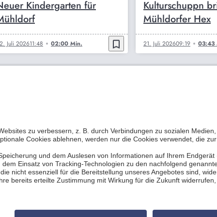
Neuer Kindergarten für
Kulturschuppn br
Mühldorf
Mühldorfer Hex
bookmark_border
2. Juli 2026
11:48
02:00 Min.
21. Juli 2026
09:19
03:43 
essum
Datenschutzerklärung
Empfang