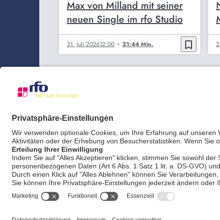
Max von Milland mit seiner
neuen Single im rfo Studio
bookmark_border
31. Juli 2026
12:00
21:44 Min.
2
AGB
Impr
21°