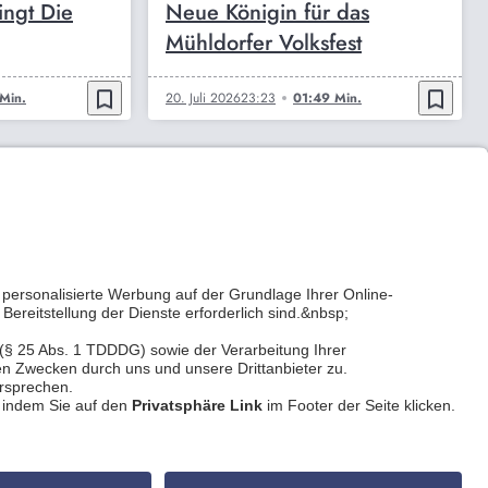
ingt Die
Neue Königin für das
Mühldorfer Volksfest
bookmark_border
bookmark_border
Min.
20. Juli 2026
23:23
01:49 Min.
Kontakt
Privatsphäre