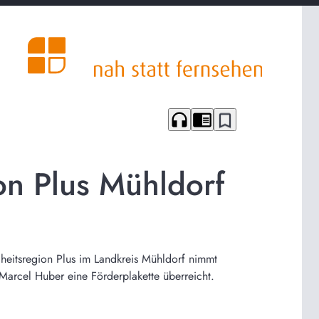
headphones
chrome_reader_mode
bookmark_border
on Plus Mühldorf
heitsregion Plus im Landkreis Mühldorf nimmt
arcel Huber eine Förderplakette überreicht.