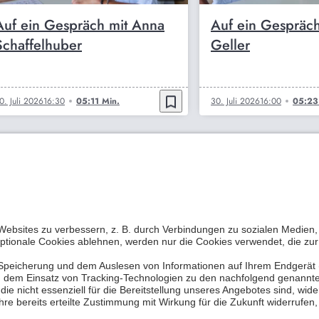
Auf ein Gespräch mit Anna
Auf ein Gespräch
Schaffelhuber
Geller
bookmark_border
0. Juli 2026
16:30
05:11 Min.
30. Juli 2026
16:00
05:23