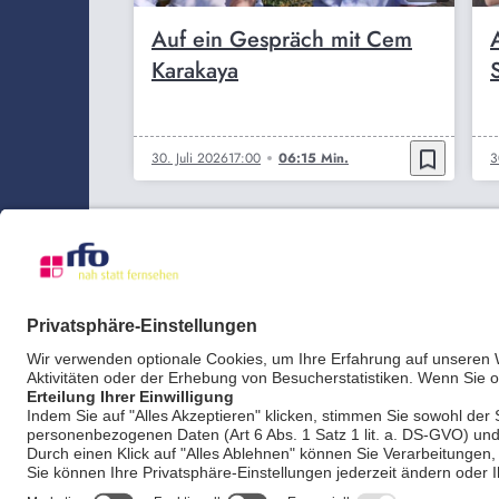
Auf ein Gespräch mit Cem
Karakaya
bookmark_border
30. Juli 2026
17:00
06:15 Min.
3