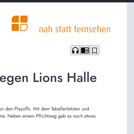
headphones
chrome_reader_mode
bookmark_border
 gegen Lions Halle
or den Playoffs. Mit dem Tabellenletzten und
dome. Neben einem Pflichtsieg gab es noch etwas