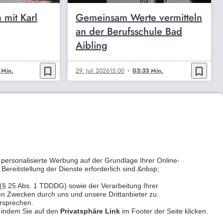
 mit Karl
Gemeinsam Werte vermitteln
an der Berufsschule Bad
Aibling
bookmark_border
bookmark_border
 Min.
29. Juli 2026
15:00
03:33 Min.