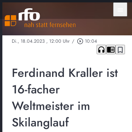
menu
Di., 18.04.2023
, 12:00 Uhr
/
play_circle_outline
10:04
headphones
chrome_reader_mode
bookmark_border
Ferdinand Kraller ist
16-facher
Weltmeister im
Skilanglauf