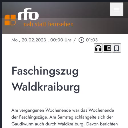
menu
Mo., 20.02.2023
, 00:00 Uhr
/
play_circle_outline
01:03
headphones
chrome_reader_mode
bookmark_border
Faschingszug
Waldkraiburg
Am vergangenen Wochenende war das Wochenende
der Faschingszüge. Am Samstag schlängelte sich der
Gaudiwurm auch durch Waldkraiburg. Davon berichten