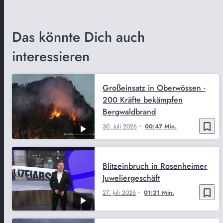
Das könnte Dich auch
interessieren
Großeinsatz in Oberwössen -
200 Kräfte bekämpfen
Bergwaldbrand
bookmark_border
30. Juli 2026
00:47 Min.
Blitzeinbruch in Rosenheimer
Juweliergeschäft
bookmark_border
27. Juli 2026
01:21 Min.