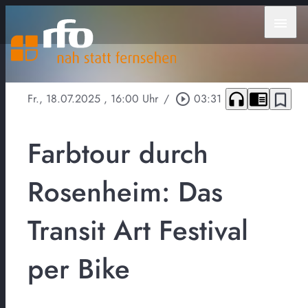
menu
headphones
chrome_reader_mode
bookmark_border
Fr., 18.07.2025
, 16:00 Uhr
/
play_circle_outline
03:31
Farbtour durch
Rosenheim: Das
Transit Art Festival
per Bike