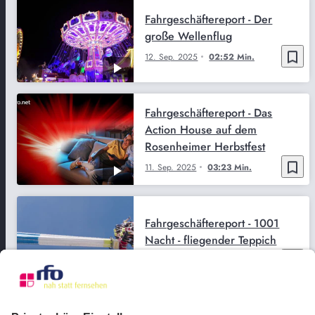
Fahrgeschäftereport - Der
große Wellenflug
bookmark_border
12. Sep. 2025
02:52 Min.
Fahrgeschäftereport - Das
Action House auf dem
Rosenheimer Herbstfest
bookmark_border
11. Sep. 2025
03:23 Min.
Fahrgeschäftereport - 1001
Nacht - fliegender Teppich
bookmark_border
3. Sep. 2025
03:05 Min.