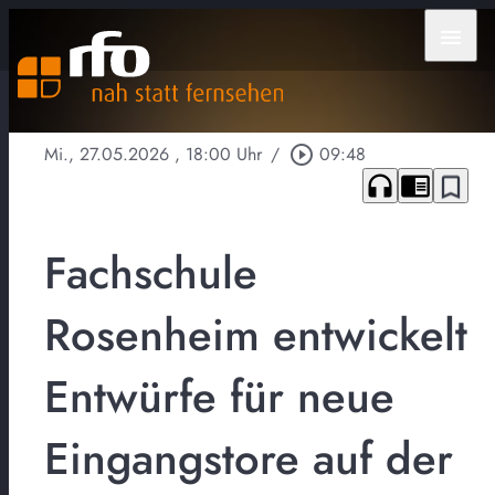
menu
Mi., 27.05.2026
, 18:00 Uhr
/
play_circle_outline
09:48
headphones
chrome_reader_mode
bookmark_border
Fachschule
Rosenheim entwickelt
Entwürfe für neue
Eingangstore auf der