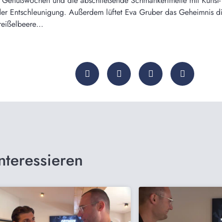
ie Genußwochen und die abschließende Schmankerlmeile mit Kunst
 der Entschleunigung. Außerdem lüftet Eva Gruber das Geheimnis d
reißelbeere…
nteressieren