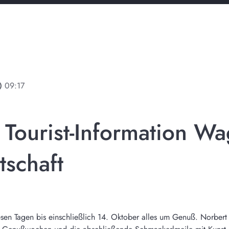
line
09:17
 Tourist-Information Wa
tschaft
sen Tagen bis einschließlich 14. Oktober alles um Genuß. Norbert H