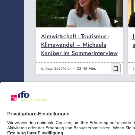
Almwirtschaft - Tourismus -
Klimawandel – Michaela
Kaniber im Sommerinterview
bookmark_border
6. Aug. 2026
16:24
25:45 Min.
3