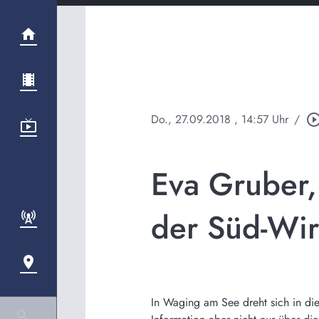
Do., 27.09.2018
, 14:57 Uhr
/
play_circle_out
Eva Gruber,
der Süd-Wir
In Waging am See dreht sich in die