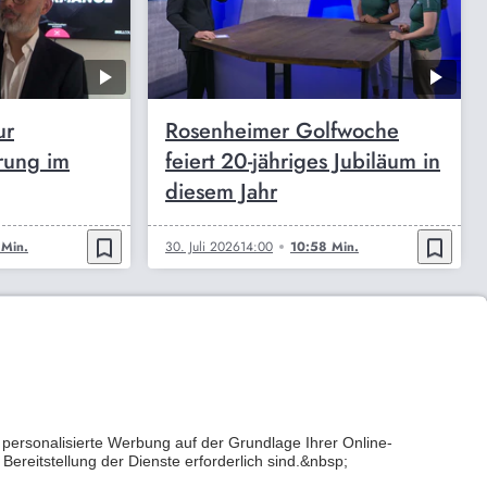
ur
Rosenheimer Golfwoche
rung im
feiert 20-jähriges Jubiläum in
diesem Jahr
bookmark_border
bookmark_border
 Min.
30. Juli 2026
14:00
10:58 Min.