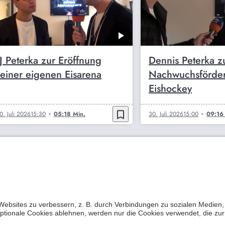
JJ Peterka zur Eröffnung
Dennis Peterka z
seiner eigenen Eisarena
Nachwuchsförde
Eishockey
bookmark_border
0. Juli 2026
15:30
05:18 Min.
30. Juli 2026
15:00
09:16