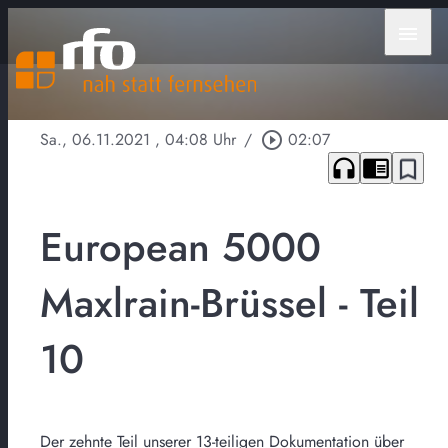
menu
Sa., 06.11.2021
, 04:08 Uhr
/
play_circle_outline
02:07
headphones
chrome_reader_mode
bookmark_border
European 5000
Maxlrain-Brüssel - Teil
10
Der zehnte Teil unserer 13-teiligen Dokumentation über