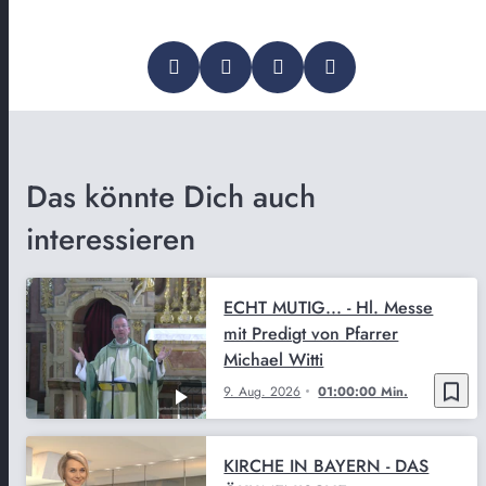
Das könnte Dich auch
interessieren
ECHT MUTIG... - Hl. Messe
mit Predigt von Pfarrer
Michael Witti
bookmark_border
9. Aug. 2026
01:00:00 Min.
KIRCHE IN BAYERN - DAS