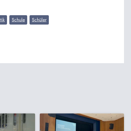
tik
Schule
Schüler