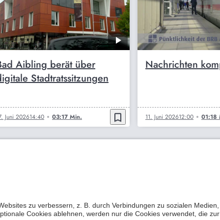
Bad Aibling berät über
Nachrichten kom
digitale Stadtratssitzungen
bookmark_border
7. Juni 2026
14:40
03:17 Min.
11. Juni 2026
12:00
01:18 