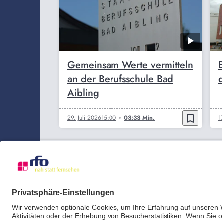
Gemeinsam Werte vermitteln
an der Berufsschule Bad
Aibling
bookmark_border
29. Juli 2026
15:00
03:33 Min.
1