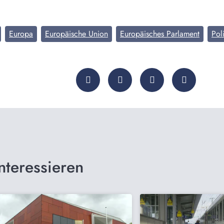
Europa
Europäische Union
Europäisches Parlament
Poli
nteressieren