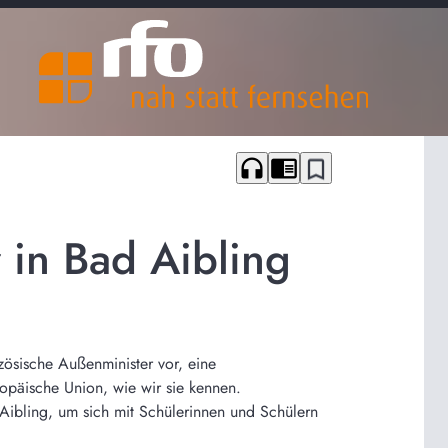
headphones
chrome_reader_mode
bookmark_border
 in Bad Aibling
zösische Außenminister vor, eine
ropäische Union, wie wir sie kennen.
Aibling, um sich mit Schülerinnen und Schülern