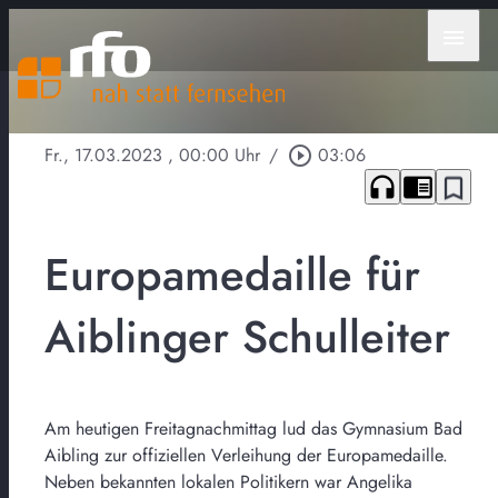
menu
Fr., 17.03.2023
, 00:00 Uhr
/
play_circle_outline
03:06
headphones
chrome_reader_mode
bookmark_border
Europamedaille für
Aiblinger Schulleiter
Am heutigen Freitagnachmittag lud das Gymnasium Bad
Aibling zur offiziellen Verleihung der Europamedaille.
Neben bekannten lokalen Politikern war Angelika