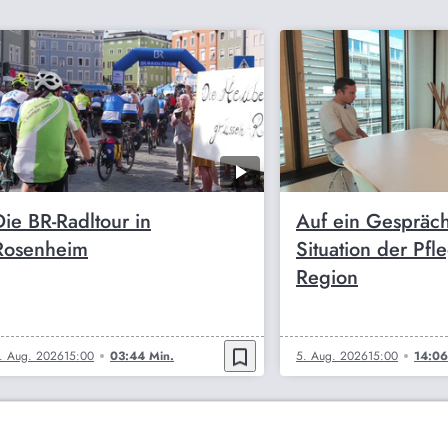
Die BR-Radltour in
Auf ein Gespräch
Rosenheim
Situation der Pfl
Region
bookmark_border
. Aug. 2026
15:00
03:44 Min.
5. Aug. 2026
15:00
14:06