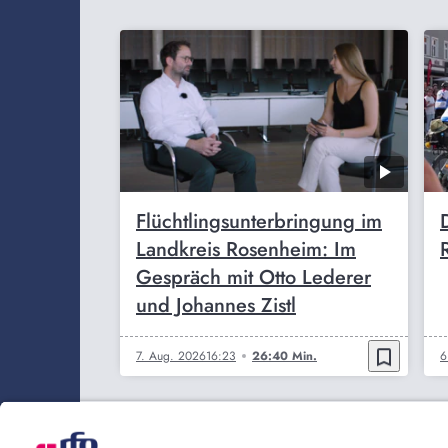
Flüchtlingsunterbringung im
Landkreis Rosenheim: Im
Gespräch mit Otto Lederer
und Johannes Zistl
bookmark_border
7. Aug. 2026
16:23
26:40 Min.
6