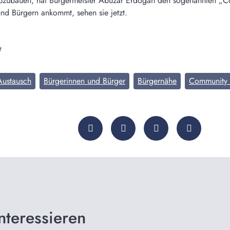
bzubauen, hat Bürgermeister Abuzar Erdogan den sogenannten „Co
nd Bürgern ankommt, sehen sie jetzt.
t
Austausch
Bürgerinnen und Bürger
Bürgernähe
Community T
nteressieren