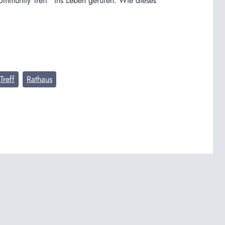
mmunity Treff“ ins Leben gerufen. Wie dieses
reff
Rathaus