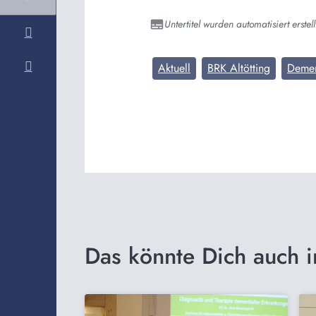
Untertitel wurden automatisiert erstell
Aktuell
BRK Altötting
Deme
Das könnte Dich auch i