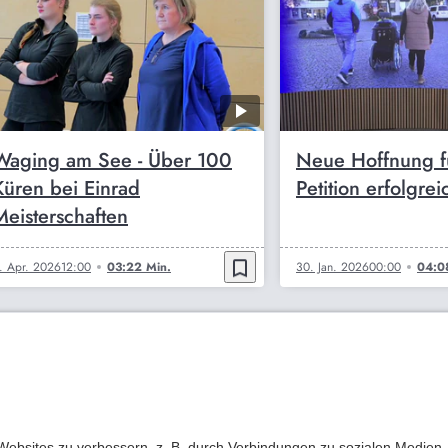
Waging am See - Über 100
Neue Hoffnung f
Küren bei Einrad
Petition erfolgrei
Meisterschaften
bookmark_border
. Apr. 2026
12:00
03:22 Min.
30. Jan. 2026
00:00
04:0