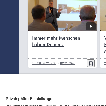
Immer mehr Menschen
haben Demenz
bookmark_border
15. Okt. 2025
17:00
02:11 Min.
2