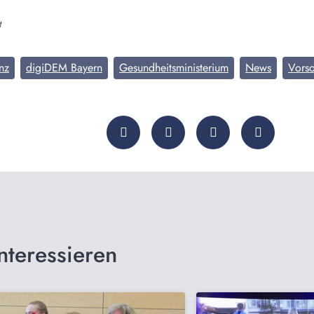
t
nz
digiDEM Bayern
Gesundheitsministerium
News
Vors
nteressieren