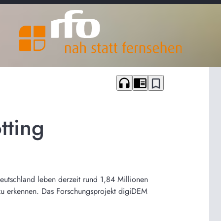
headphones
chrome_reader_mode
bookmark_border
tting
eutschland leben derzeit rund 1,84 Millionen
g zu erkennen. Das Forschungsprojekt digiDEM