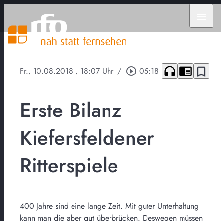
menu
headphones
chrome_reader_mode
bookmark_border
Fr., 10.08.2018
, 18:07 Uhr
/
play_circle_outline
05:18
Erste Bilanz
Kiefersfeldener
Ritterspiele
400 Jahre sind eine lange Zeit. Mit guter Unterhaltung
kann man die aber gut überbrücken. Deswegen müssen