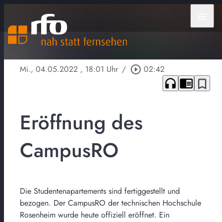
menu
Mi., 04.05.2022
, 18:01 Uhr
/
play_circle_outline
02:42
headphones
chrome_reader_mode
bookmark_border
Eröffnung des
CampusRO
Die Studentenapartements sind fertiggestellt und
bezogen. Der CampusRO der technischen Hochschule
Rosenheim wurde heute offiziell eröffnet. Ein