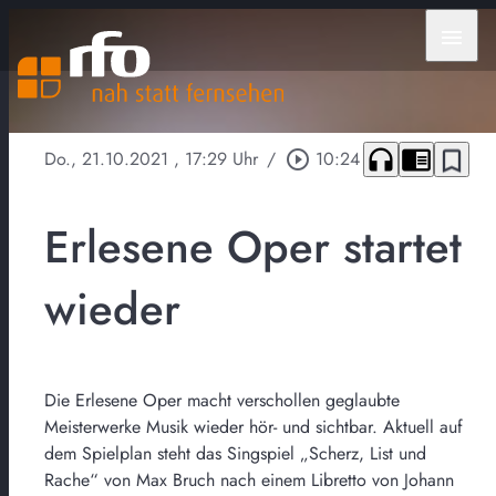
menu
headphones
chrome_reader_mode
bookmark_border
Do., 21.10.2021
, 17:29 Uhr
/
play_circle_outline
10:24
Erlesene Oper startet
wieder
Die Erlesene Oper macht verschollen geglaubte
Meisterwerke Musik wieder hör- und sichtbar. Aktuell auf
dem Spielplan steht das Singspiel „Scherz, List und
Rache“ von Max Bruch nach einem Libretto von Johann