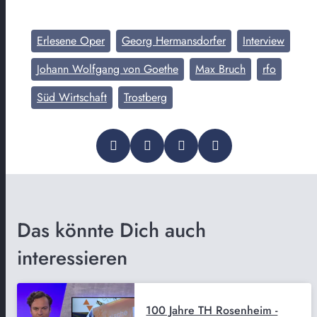
Erlesene Oper
Georg Hermansdorfer
Interview
Johann Wolfgang von Goethe
Max Bruch
rfo
Süd Wirtschaft
Trostberg
Das könnte Dich auch
interessieren
100 Jahre TH Rosenheim -