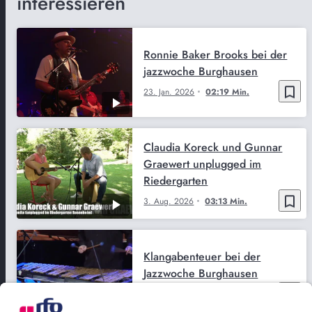
interessieren
Ronnie Baker Brooks bei der
jazzwoche Burghausen
bookmark_border
23. Jan. 2026
02:19 Min.
Claudia Koreck und Gunnar
Graewert unplugged im
Riedergarten
bookmark_border
3. Aug. 2026
03:13 Min.
Klangabenteuer bei der
Jazzwoche Burghausen
bookmark_border
28. Feb. 2026
02:01 Min.