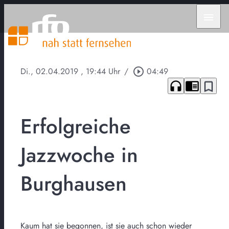
menu
Di., 02.04.2019
, 19:44 Uhr
/
play_circle_outline
04:49
headphones
chrome_reader_mode
bookmark_border
Erfolgreiche
Jazzwoche in
Burghausen
Kaum hat sie begonnen, ist sie auch schon wieder