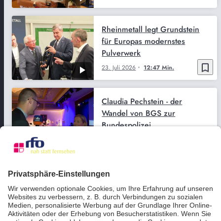
Rheinmetall legt Grundstein
für Europas modernstes
Pulverwerk
bookmark_border
23. Juli 2026
12:47 Min.
Claudia Pechstein - der
Wandel von BGS zur
Bundespolizei
bookmark_border
23. Juli 2026
04:45 Min.
Interview mit Anton Hofreiter
bookmark_border
21. Juli 2026
06:38 Min.