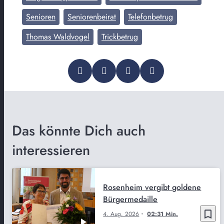
Senioren
Seniorenbeirat
Telefonbetrug
Thomas Waldvogel
Trickbetrug
Das könnte Dich auch
interessieren
Rosenheim vergibt goldene
Bürgermedaille
bookmark_border
4. Aug. 2026
02:31 Min.