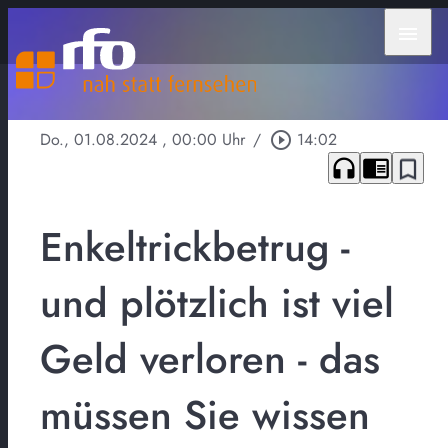
menu
Do., 01.08.2024
, 00:00 Uhr
/
play_circle_outline
14:02
headphones
chrome_reader_mode
bookmark_border
Enkeltrickbetrug -
und plötzlich ist viel
Geld verloren - das
müssen Sie wissen