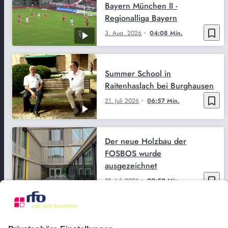
Bayern München II -
Regionalliga Bayern
bookmark_border
3. Aug. 2026
04:08 Min.
Summer School in
Raitenhaslach bei Burghausen
bookmark_border
21. Juli 2026
06:57 Min.
Der neue Holzbau der
FOSBOS wurde
ausgezeichnet
bookmark_border
10. Juli 2026
02:52 Min.
Rosenheim erhält
Auszeichnung für bestes