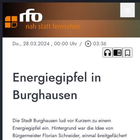
menu
Do., 28.03.2024
, 00:00 Uhr
/
play_circle_outline
03:36
headphones
chrome_reader_mode
bookmark_border
Energiegipfel in
Burghausen
Die Stadt Burghausen lud vor Kurzem zu einem
Energiegipfel ein. Hintergrund war die Idee von
Bürgermeister Florian Schneider, einmal breitgefächert