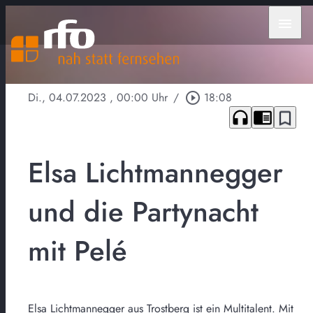
menu
Di., 04.07.2023
, 00:00 Uhr
/
play_circle_outline
18:08
headphones
chrome_reader_mode
bookmark_border
Elsa Lichtmannegger
und die Partynacht
mit Pelé
Elsa Lichtmannegger aus Trostberg ist ein Multitalent. Mit