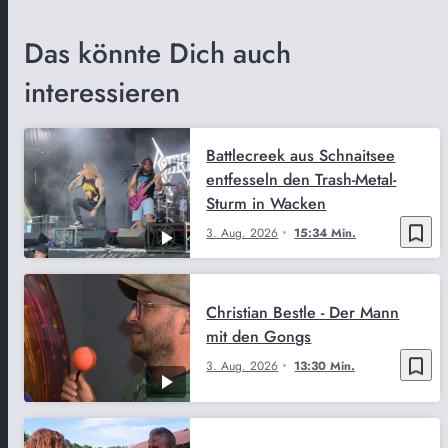
Das könnte Dich auch
interessieren
Battlecreek aus Schnaitsee
entfesseln den Trash-Metal-
Sturm in Wacken
bookmark_border
3. Aug. 2026
15:34 Min.
Christian Bestle - Der Mann
mit den Gongs
bookmark_border
3. Aug. 2026
13:30 Min.