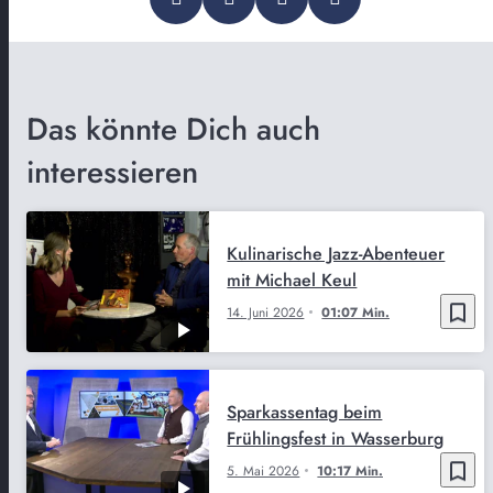
Das könnte Dich auch
interessieren
Kulinarische Jazz-Abenteuer
mit Michael Keul
bookmark_border
14. Juni 2026
01:07 Min.
Sparkassentag beim
Frühlingsfest in Wasserburg
bookmark_border
5. Mai 2026
10:17 Min.