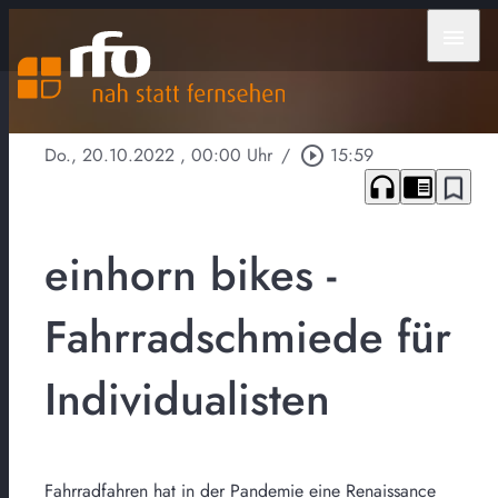
menu
Do., 20.10.2022
, 00:00 Uhr
/
play_circle_outline
15:59
headphones
chrome_reader_mode
bookmark_border
einhorn bikes -
Fahrradschmiede für
Individualisten
Fahrradfahren hat in der Pandemie eine Renaissance