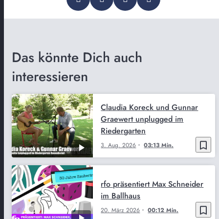
Das könnte Dich auch
interessieren
Claudia Koreck und Gunnar
Graewert unplugged im
Riedergarten
bookmark_border
3. Aug. 2026
03:13 Min.
rfo präsentiert Max Schneider
im Ballhaus
bookmark_border
20. März 2026
00:12 Min.