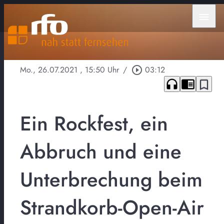
menu
Mo., 26.07.2021
, 15:50 Uhr
/
play_circle_outline
03:12
headphones
chrome_reader_mode
bookmark_border
Ein Rockfest, ein
Abbruch und eine
Unterbrechung beim
Strandkorb-Open-Air