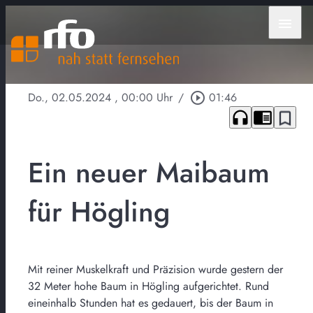
menu
Do., 02.05.2024
, 00:00 Uhr
/
play_circle_outline
01:46
headphones
chrome_reader_mode
bookmark_border
Ein neuer Maibaum
für Högling
Mit reiner Muskelkraft und Präzision wurde gestern der
32 Meter hohe Baum in Högling aufgerichtet. Rund
eineinhalb Stunden hat es gedauert, bis der Baum in