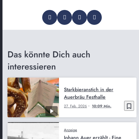
Das könnte Dich auch
interessieren
Starkbieranstich in der
Auerbräu Festhalle
bookmark_border
27. Feb. 2026
10:09 Min.
Anzeige
Johann Auer erzählt - Eine