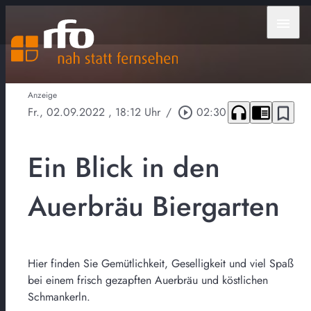
menu
Anzeige
headphones
chrome_reader_mode
bookmark_border
Fr., 02.09.2022
, 18:12 Uhr
/
play_circle_outline
02:30
Ein Blick in den
Auerbräu Biergarten
Hier finden Sie Gemütlichkeit, Geselligkeit und viel Spaß
bei einem frisch gezapften Auerbräu und köstlichen
Schmankerln.