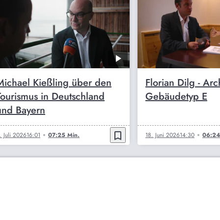
Michael Kießling über den
Florian Dilg - Ar
Tourismus in Deutschland
Gebäudetyp E
und Bayern
bookmark_border
. Juli 2026
16:01
07:25 Min.
18. Juni 2026
14:30
06:24