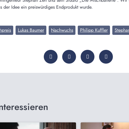
Toningenieur Stephan Zeh und sein Studio „Die Mischbatterie“. Wir 
us der Idee ein preiswürdiges Endprodukt wurde.
hpreis
Lukas Baumer
Nachwuchs
Philipp Kuffler
Stepha
nteressieren