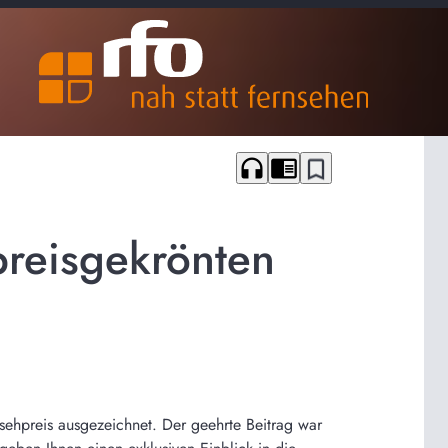
headphones
chrome_reader_mode
bookmark_border
 preisgekrönten
ehpreis ausgezeichnet. Der geehrte Beitrag war