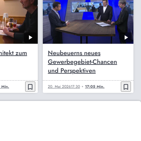
chitekt zum
Neubeuerns neues
Gewerbegebiet-Chancen
und Perspektiven
bookmark_border
bookmark_border
 Min.
20. Mai 2026
17:30
17:05 Min.