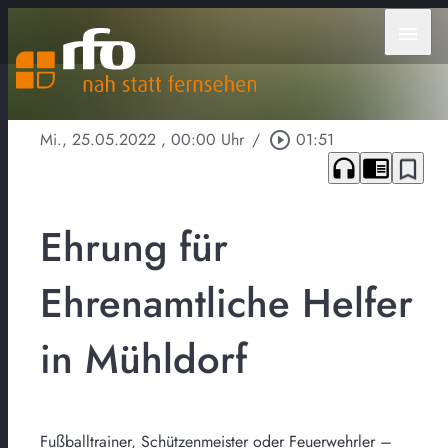
menu
Mi., 25.05.2022
, 00:00 Uhr
/
play_circle_outline
01:51
headphones
chrome_reader_mode
bookmark_border
Ehrung für
Ehrenamtliche Helfer
in Mühldorf
Fußballtrainer, Schützenmeister oder Feuerwehrler –