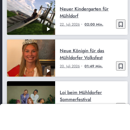
Neuer Kindergarten für
Mühldorf
bookmark_border
22. Juli 2026
02:00 Min.
Neue Königin für das
Mühldorfer Volksfest
bookmark_border
20. Juli 2026
01:49 Min.
Loi beim Mühldorfer
Sommerfestival
bookmark_border
3. Juli 2026
02:49 Min.