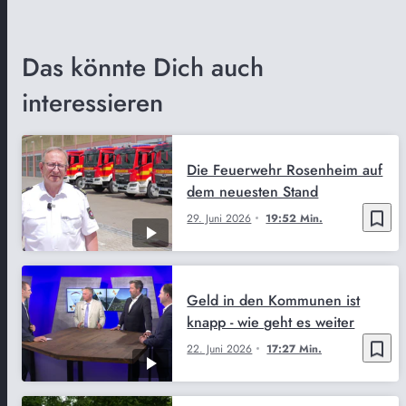
Das könnte Dich auch
interessieren
Die Feuerwehr Rosenheim auf
dem neuesten Stand
bookmark_border
29. Juni 2026
19:52 Min.
Geld in den Kommunen ist
knapp - wie geht es weiter
bookmark_border
22. Juni 2026
17:27 Min.