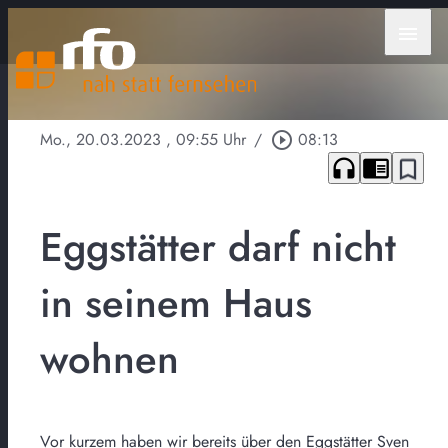
menu
Mo., 20.03.2023
, 09:55 Uhr
/
play_circle_outline
08:13
headphones
chrome_reader_mode
bookmark_border
Eggstätter darf nicht
in seinem Haus
wohnen
Vor kurzem haben wir bereits über den Eggstätter Sven