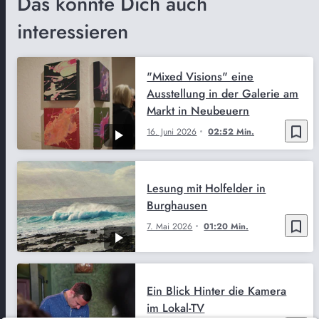
Das könnte Dich auch
interessieren
"Mixed Visions" eine
Ausstellung in der Galerie am
Markt in Neubeuern
bookmark_border
16. Juni 2026
02:52 Min.
Lesung mit Holfelder in
Burghausen
bookmark_border
7. Mai 2026
01:20 Min.
Ein Blick Hinter die Kamera
im Lokal-TV