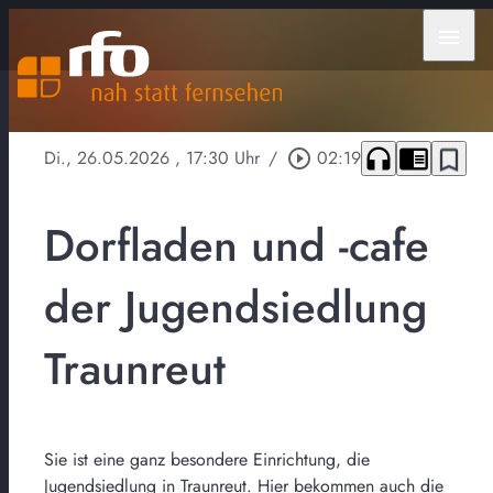
menu
headphones
chrome_reader_mode
bookmark_border
Di., 26.05.2026
, 17:30 Uhr
/
play_circle_outline
02:19
Dorfladen und -cafe
der Jugendsiedlung
Traunreut
Sie ist eine ganz besondere Einrichtung, die
Jugendsiedlung in Traunreut. Hier bekommen auch die