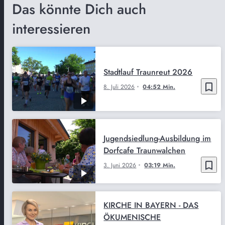
Das könnte Dich auch
interessieren
Stadtlauf Traunreut 2026
bookmark_border
8. Juli 2026
04:52 Min.
Jugendsiedlung-Ausbildung im
Dorfcafe Traunwalchen
bookmark_border
3. Juni 2026
03:19 Min.
KIRCHE IN BAYERN - DAS
ÖKUMENISCHE