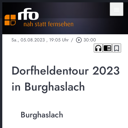
menu
Sa., 05.08.2023
, 19:05 Uhr
/
play_circle_outline
30:00
headphones
chrome_reader_mode
bookmark_border
Dorfheldentour 2023
in Burghaslach
Burghaslach