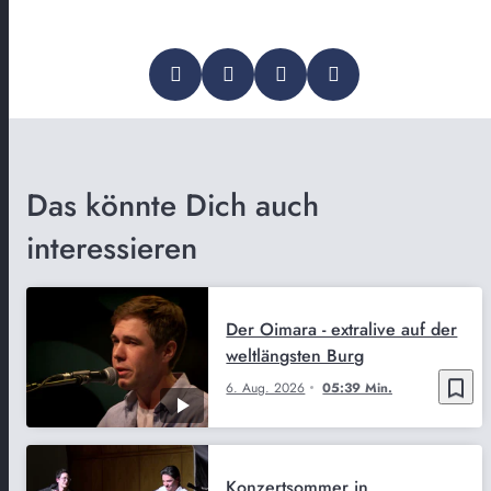
Das könnte Dich auch
interessieren
Der Oimara - extralive auf der
weltlängsten Burg
bookmark_border
6. Aug. 2026
05:39 Min.
Konzertsommer in