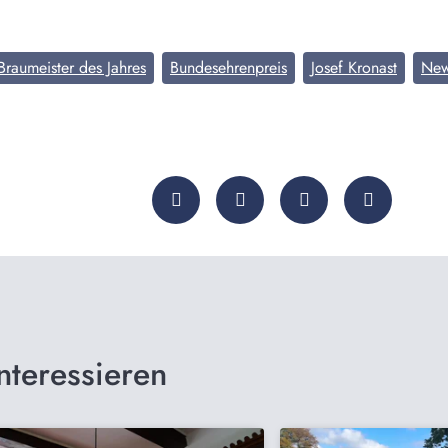
Braumeister des Jahres
Bundesehrenpreis
Josef Kronast
Ne
nteressieren