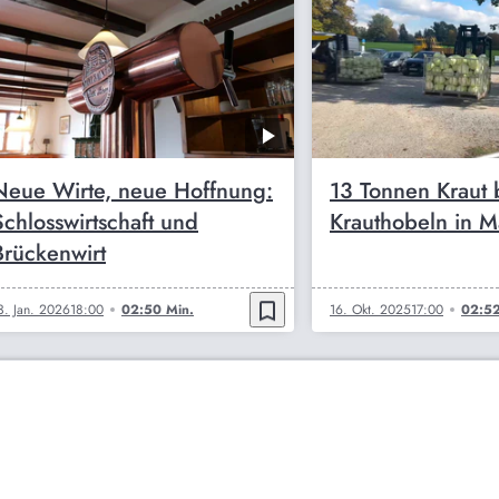
Neue Wirte, neue Hoffnung:
13 Tonnen Kraut
Schlosswirtschaft und
Krauthobeln in M
Brückenwirt
bookmark_border
3. Jan. 2026
18:00
02:50 Min.
16. Okt. 2025
17:00
02:52