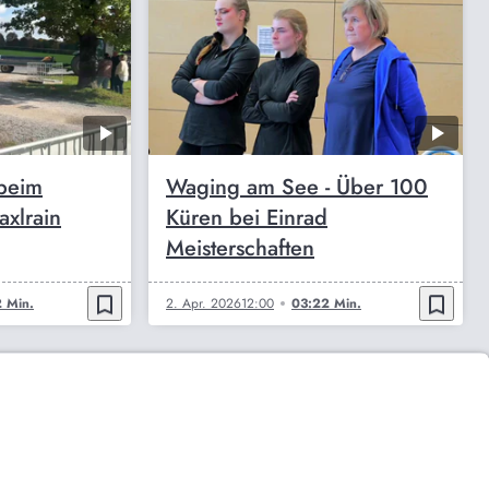
 beim
Waging am See - Über 100
axlrain
Küren bei Einrad
Meisterschaften
bookmark_border
bookmark_border
 Min.
2. Apr. 2026
12:00
03:22 Min.