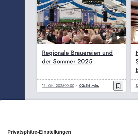
Regionale Brauereien und
der Sommer 2025
bookmark_border
16. Okt. 2025
00:00
02:54 Min.
1