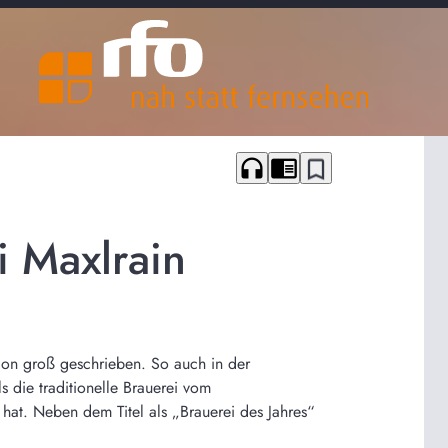
headphones
chrome_reader_mode
bookmark_border
i Maxlrain
ion groß geschrieben. So auch in der
 die traditionelle Brauerei vom
hat. Neben dem Titel als „Brauerei des Jahres“