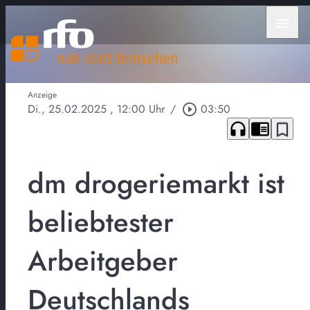
menu
Anzeige
Di., 25.02.2025
, 12:00 Uhr
/
play_circle_outline
03:50
headphones
chrome_reader_mode
bookmark_border
dm drogeriemarkt ist
beliebtester
Arbeitgeber
Deutschlands