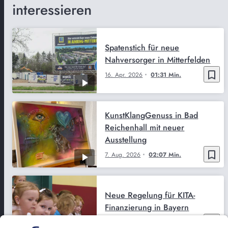
interessieren
Spatenstich für neue
Nahversorger in Mitterfelden
bookmark_border
16. Apr. 2026
01:31 Min.
KunstKlangGenuss in Bad
Reichenhall mit neuer
Ausstellung
bookmark_border
7. Aug. 2026
02:07 Min.
Neue Regelung für KITA-
Finanzierung in Bayern
bookmark_border
7. Aug. 2026
03:31 Min.