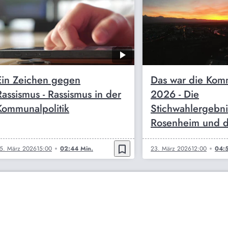
Ein Zeichen gegen
Das war die Kom
Rassismus - Rassismus in der
2026 - Die
Kommunalpolitik
Stichwahlergebni
Rosenheim und d
bookmark_border
5. März 2026
15:00
02:44 Min.
23. März 2026
12:00
04:5