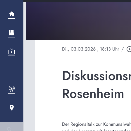
Di., 03.03.2026
, 18:13 Uhr
/
play_circle_o
Diskussions
Rosenheim
Der Regionaltalk zur Kommunalwah