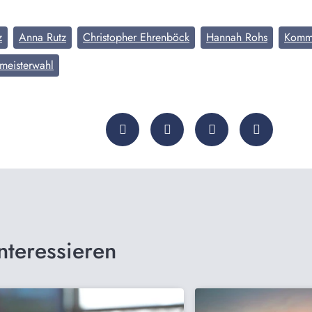
z
Anna Rutz
Christopher Ehrenböck
Hannah Rohs
Komm
meisterwahl
nteressieren