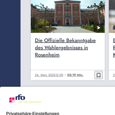
Die Offizielle Bekanntgabe
des Wahlergebnisses in
Rosenheim
bookmark_border
24. März 2026
12:00
02:19 Min.
2