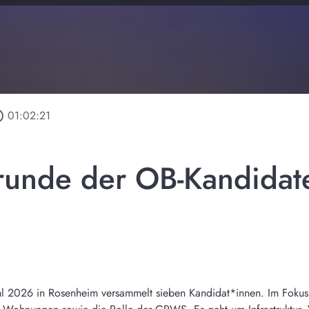
utline
01:02:21
runde der OB-Kandidaten
l 2026 in Rosenheim versammelt sieben Kandidat*innen. Im Foku