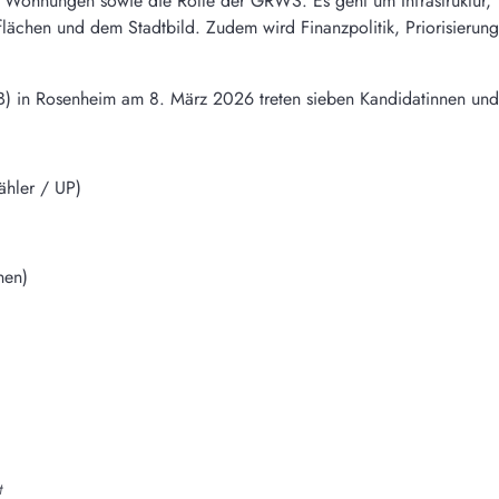
 Wohnungen sowie die Rolle der GRWS. Es geht um Infrastruktur, 
ächen und dem Stadtbild. Zudem wird Finanzpolitik, Priorisierung f
B) in Rosenheim am 8. März 2026 treten sieben Kandidatinnen und
ähler / UP)
nen)
t