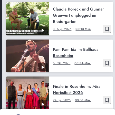
Claudia Koreck und Gunnar
Graewert unplugged im
Riedergarten
bookmark_border
3. Aug. 2026
03:13 Min.
Pam Pam Ida im Ballhaus
Rosenheim
bookmark_border
6. Okt. 2025
03:54 Min.
Finale in Rosenheim: Miss
Herbstfest 2026
bookmark_border
24. Juli 2026
03:38 Min.