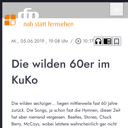
menu
headphones
chrome_reader_mode
bookmark_border
Mi., 05.06.2019
, 19:08 Uhr
/
play_circle_outline
10:17
Die wilden 60er im
KuKo
Die wilden sechziger… liegen mittlerweile fast 60 Jahre
zurück. Die Songs, ja schon fast die Hymnen, dieser Zeit
hat aber niemand vergessen. Beatles, Stones, Chuck
Berry, McCoys, wobei letztere wahrscheinlich gar nicht